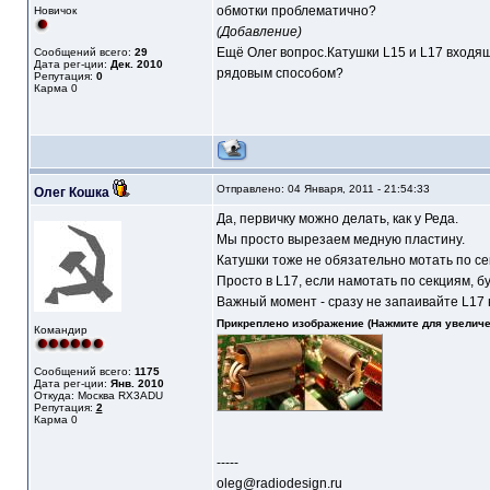
обмотки проблематично?
Новичок
(Добавление)
Ещё Олег вопрос.Катушки L15 и L17 входящ
Сообщений всего:
29
Дата рег-ции:
Дек. 2010
рядовым способом?
Репутация:
0
Карма
0
Отправлено: 04 Января, 2011 - 21:54:33
Олег Кошка
Да, первичку можно делать, как у Реда.
Мы просто вырезаем медную пластину.
Катушки тоже не обязательно мотать по се
Просто в L17, если намотать по секциям, б
Важный момент - сразу не запаивайте L17 
Прикреплено изображение (Нажмите для увеличе
Командир
Сообщений всего:
1175
Дата рег-ции:
Янв. 2010
Откуда: Москва RX3ADU
Репутация:
2
Карма
0
-----
oleg@radiodesign.ru