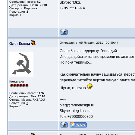
Сообщений всего:
62
Skype: rl3kq.
Дата рег-ции:
Нояб. 2010
+79515518974
Откуда: г. Воронеж
Репутация:
2
Карма
1
Отправлено: 05 Января, 2011 - 00:49:44
Олег Кошка
Спасибо за поддержку, Геннадий.
Иногда, действительно времени не хватает
Но пока терпимо...
Как окончательно начну зашиваться, перес
переводе "читайте чёртов мануал, учите ма
Командир
Шутка, конечно
Сообщений всего:
1175
Дата рег-ции:
Янв. 2010
-----
Откуда: Москва RX3ADU
Репутация:
2
oleg@radiodesign.ru
Карма
0
Skype: oleg.koshka
Тел. +79030060760