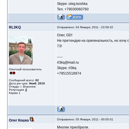
Skype: oleg.koshka
Тел. +79030060760
RL3KQ
Отправлено: 04 Января, 2011 - 23:59:32
Олег, GD!
Не претендую на оригинальность, но хочу 
73!
-----
rl3kq@mail.ru
Skype: rl3kq.
Опытный пользователь
+79515518974
Сообщений всего:
62
Дата рег-ции:
Нояб. 2010
Откуда: г. Воронеж
Репутация:
2
Карма
1
Отправлено: 05 Января, 2011 - 00:05:01
Олег Кошка
Многие приобрели.