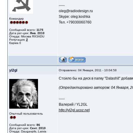
-----
oleg@radiodesign.ru
Skype: oleg.koshka
Командир
Тел. +79030060760
Сообщений всего:
1175
Дата рег-ции:
Янв. 2010
Откуда: Москва RX3ADU
Репутация:
2
Карма
0
yl2gl
Отправлено: 04 Января, 2011 - 10:04:58
Стоило бы на диск в папку "Datashit" добав
(Отредактировано автором: 04 Января, 201
-----
Валерий / YL2GL
http://yl2gl.ucoz.net
Опытный пользователь
Сообщений всего:
86
Дата рег-ции:
Сент. 2010
Откуда: Daugavpils, Latvia