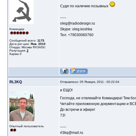
Судя по наличию позывных
-----
oleg@radiodesign.ru
Skype: oleg.koshka
Командир
Тел. +79030060760
Сообщений всего:
1175
Дата рег-ции:
Янв. 2010
Откуда: Москва RX3ADU
Репутация:
2
Карма
0
RL3KQ
Отправлено: 05 Января, 2011 - 00:22:04
и ЕЩО!
Господа, не отвлекайте Командира! Тем бол
Читайте приложенную документацию и ВСЁ
До встречи в эфире!
73!
Опытный пользователь
-----
rl3kq@mail.ru