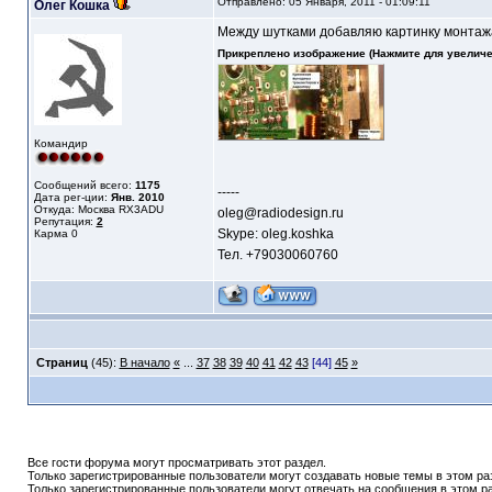
Отправлено: 05 Января, 2011 - 01:09:11
Олег Кошка
Между шутками добавляю картинку монтаж
Прикреплено изображение (Нажмите для увеличе
Командир
Сообщений всего:
1175
-----
Дата рег-ции:
Янв. 2010
Откуда: Москва RX3ADU
oleg@radiodesign.ru
Репутация:
2
Skype: oleg.koshka
Карма
0
Тел. +79030060760
Страниц
(45):
В начало
«
...
37
38
39
40
41
42
43
[44]
45
»
Все гости форума могут просматривать этот раздел.
Только зарегистрированные пользователи могут создавать новые темы в этом ра
Только зарегистрированные пользователи могут отвечать на сообщения в этом р