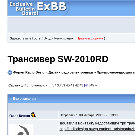
Здравствуйте Гость (
Вход
·
Регистрация
·
Правила форума
)
Трансивер SW-2010RD
Форум Radio Design. Дизайн радиоэлектроники
»
Приёмо-передающая а
Страниц
(45):
В начало
«
...
37
38
39
40
41
42
43
[44]
45
»
Без описания
Отправлено: 03 Января, 2011 - 23:19:11
Олег Кошка
Добавил в монтажку недостающие три тран
http://radiodesign.ru/wp-content...ads/montazk