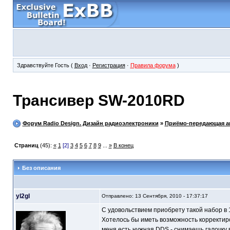
Здравствуйте Гость (
Вход
·
Регистрация
·
Правила форума
)
Трансивер SW-2010RD
Форум Radio Design. Дизайн радиоэлектроники
»
Приёмо-передающая а
Страниц
(45):
«
1
[2]
3
4
5
6
7
8
9
...
»
В конец
Без описания
yl2gl
Отправлено: 13 Сентября, 2010 - 17:37:17
С удовольствием приобрету такой набор в 1
Хотелось бы иметь возможность корректиро
меня есть нужная DDS - снимаешь галочку 