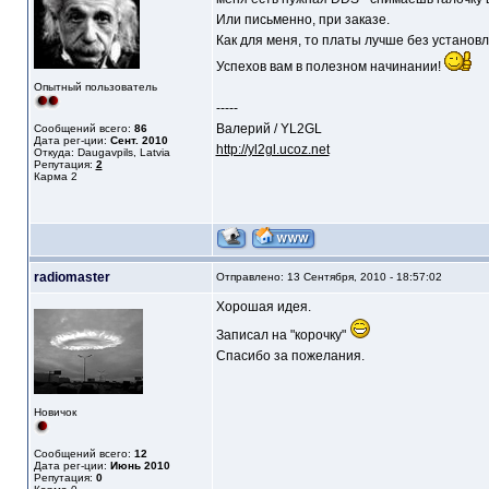
Или письменно, при заказе.
Как для меня, то платы лучше без установ
Успехов вам в полезном начинании!
Опытный пользователь
-----
Валерий / YL2GL
Сообщений всего:
86
Дата рег-ции:
Сент. 2010
http://yl2gl.ucoz.net
Откуда: Daugavpils, Latvia
Репутация:
2
Карма
2
radiomaster
Отправлено: 13 Сентября, 2010 - 18:57:02
Хорошая идея.
Записал на "корочку"
Спасибо за пожелания.
Новичок
Сообщений всего:
12
Дата рег-ции:
Июнь 2010
Репутация:
0