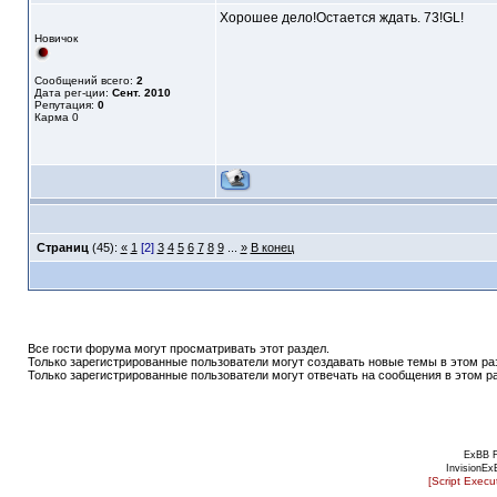
Хорошее дело!Остается ждать. 73!GL!
Новичок
Сообщений всего:
2
Дата рег-ции:
Сент. 2010
Репутация:
0
Карма
0
Страниц
(45):
«
1
[2]
3
4
5
6
7
8
9
...
»
В конец
Все гости форума могут просматривать этот раздел.
Только зарегистрированные пользователи могут создавать новые темы в этом ра
Только зарегистрированные пользователи могут отвечать на сообщения в этом р
ExBB 
InvisionEx
[Script Exec