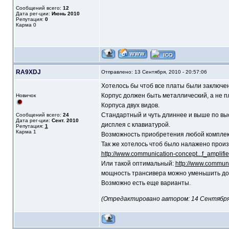
Сообщений всего:
12
Дата рег-ции:
Июнь 2010
Репутация:
0
Карма
0
RA9XDJ
Отправлено: 13 Сентября, 2010 - 20:57:06
Хотелось бы чтоб все платы были заключен
Корпус должен быть металлический, а не 
Новичок
Корпуса двух видов.
Стандартный и чуть длиннее и выше по выс
Сообщений всего:
24
Дата рег-ции:
Сент. 2010
дисплея с клавиатурой.
Репутация:
1
Карма
1
Возможность приобретения любой комплек
Так же хотелось чтоб было налажено произ
http://www.communication-concept...f_amplifie
Или такой оптимальный:
http://www.commun
мощность трансивера можно уменьшить до 
Возможно есть еще варианты.
(Отредактировано автором: 14 Сентября, 