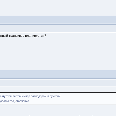
оенный трансивер планируется?
ктуется ли трансивер валкодером и ручкой?
едовольство, огорчение