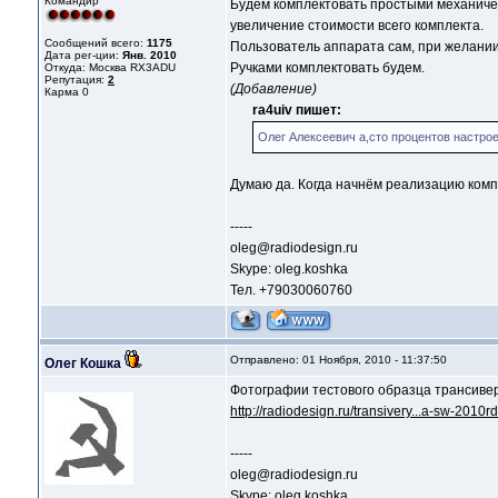
Командир
Будем комплектовать простыми механичес
увеличение стоимости всего комплекта.
Сообщений всего:
1175
Пользователь аппарата сам, при желании
Дата рег-ции:
Янв. 2010
Ручками комплектовать будем.
Откуда: Москва RX3ADU
Репутация:
2
(Добавление)
Карма
0
ra4uiv пишет:
Олег Алексеевич а,сто процентов настро
Думаю да. Когда начнём реализацию компл
-----
oleg@radiodesign.ru
Skype: oleg.koshka
Тел. +79030060760
Отправлено: 01 Ноября, 2010 - 11:37:50
Олег Кошка
Фотографии тестового образца трансиве
http://radiodesign.ru/transivery...a-sw-2010rd
-----
oleg@radiodesign.ru
Skype: oleg.koshka