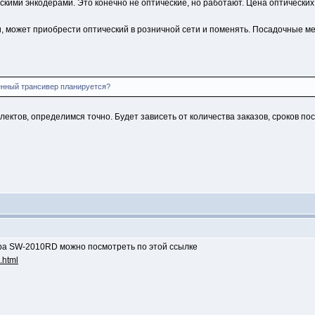
кими энкодерами. Это конечно не оптические, но работают. Цена оптически
, может приобрести оптический в розничной сети и поменять. Посадочные ме
енный трансивер планируется?
ектов, определимся точно. Будет зависеть от количества заказов, сроков п
ра SW-2010RD можно посмотреть по этой ссылке
.html