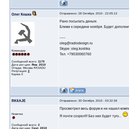
Отправлено: 28 Октября, 2010 - 22:05:13
Олег Кошка
Рано посылать деньги.
Ближе к середине ноября. Будет дополн
-----
oleg@radiodesign.ru
Skype: oleg.koshka
Командир
Тел. +79030060760
Сообщений всего:
1175
Дата рег-ции:
Янв. 2010
Откуда: Москва RX3ADU
Репутация:
2
Карма
0
RK6AJE
Отправлено: 30 Октября, 2010 - 03:32:39
Просмотрел весь форум и не нашел компе
Новичок
Я почти созрел!!! Без них будет туго...
Сообщений всего:
2
Дата рег-ции:
Сент. 2010