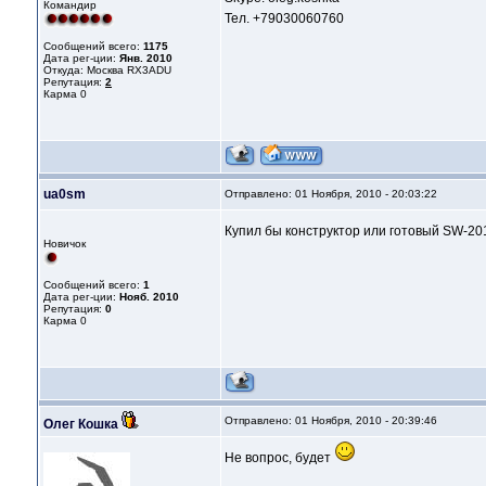
Командир
Тел. +79030060760
Сообщений всего:
1175
Дата рег-ции:
Янв. 2010
Откуда: Москва RX3ADU
Репутация:
2
Карма
0
ua0sm
Отправлено: 01 Ноября, 2010 - 20:03:22
Купил бы конструктор или готовый SW-20
Новичок
Сообщений всего:
1
Дата рег-ции:
Нояб. 2010
Репутация:
0
Карма
0
Отправлено: 01 Ноября, 2010 - 20:39:46
Олег Кошка
Не вопрос, будет