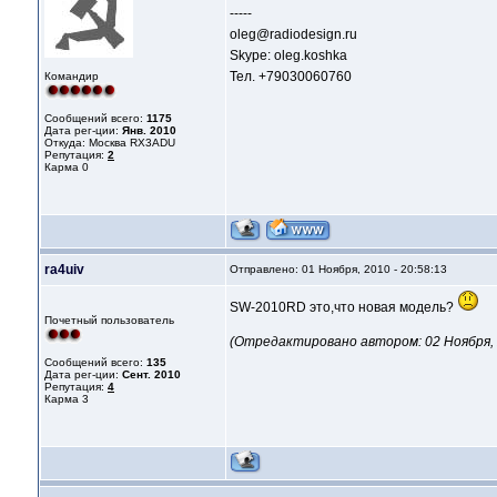
-----
oleg@radiodesign.ru
Skype: oleg.koshka
Тел. +79030060760
Командир
Сообщений всего:
1175
Дата рег-ции:
Янв. 2010
Откуда: Москва RX3ADU
Репутация:
2
Карма
0
ra4uiv
Отправлено: 01 Ноября, 2010 - 20:58:13
SW-2010RD это,что новая модель?
Почетный пользователь
(Отредактировано автором: 02 Ноября, 2
Сообщений всего:
135
Дата рег-ции:
Сент. 2010
Репутация:
4
Карма
3