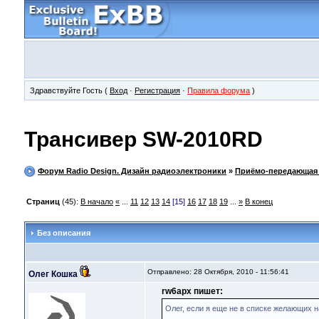
Здравствуйте Гость (
Вход
·
Регистрация
·
Правила форума
)
Трансивер SW-2010RD
Форум Radio Design. Дизайн радиоэлектроники
»
Приёмо-передающая 
Страниц
(45):
В начало
«
...
11
12
13
14
[15]
16
17
18
19
...
»
В конец
Без описания
Отправлено: 28 Октября, 2010 - 11:56:41
Олег Кошка
rw6apx пишет:
Олег, если я еще не в списке желающих н