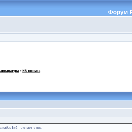
Форум R
аппаратура
»
КВ техника
а набор №2, то отметте плз.