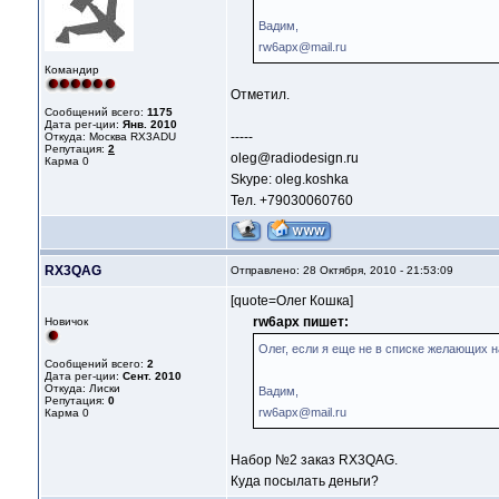
Вадим,
rw6apx@mail.ru
Командир
Отметил.
Сообщений всего:
1175
Дата рег-ции:
Янв. 2010
-----
Откуда: Москва RX3ADU
Репутация:
2
oleg@radiodesign.ru
Карма
0
Skype: oleg.koshka
Тел. +79030060760
RX3QAG
Отправлено: 28 Октября, 2010 - 21:53:09
[quote=Олег Кошка]
rw6apx пишет:
Новичок
Олег, если я еще не в списке желающих н
Сообщений всего:
2
Дата рег-ции:
Сент. 2010
Откуда: Лиски
Вадим,
Репутация:
0
rw6apx@mail.ru
Карма
0
Набор №2 заказ RX3QAG.
Куда посылать деньги?