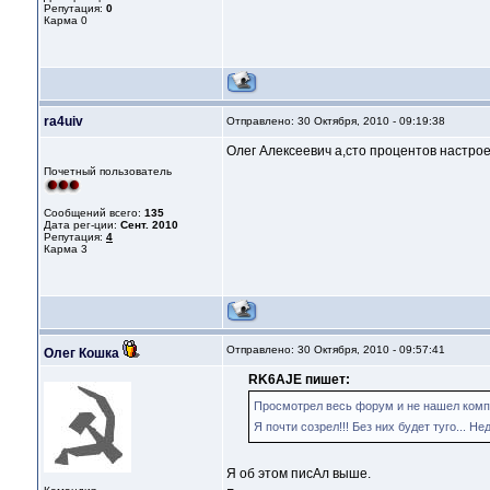
Репутация:
0
Карма
0
ra4uiv
Отправлено: 30 Октября, 2010 - 09:19:38
Олег Алексеевич а,сто процентов настр
Почетный пользователь
Сообщений всего:
135
Дата рег-ции:
Сент. 2010
Репутация:
4
Карма
3
Отправлено: 30 Октября, 2010 - 09:57:41
Олег Кошка
RK6AJE пишет:
Просмотрел весь форум и не нашел компе
Я почти созрел!!! Без них будет туго... Н
Я об этом писАл выше.